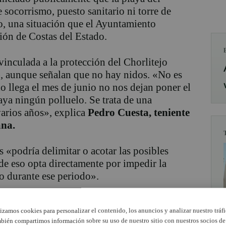
 socorrismo, puesto sanitario ni torre de
io, una situación que el Ayuntamiento
ión de Costas del Estado.
vinculada a la protección del Chorlitejo
), aunque señalan que no hay nidos. «No es
o llega el mes de junio no nos dejan poner el
ya ningún polluelo. Se trata de una
varios años», explica
Pedro Cuesta, teniente
ana.
 «podría delimitar o acotar las posibles
 de eso opta directamente por impedir la
mo durante ese periodo».
, pese a la ausencia de vigilancia y
lizamos cookies para personalizar el contenido, los anuncios y analizar nuestro tráfi
uen acudiendo a la playa, lo que, a su juicio,
bién compartimos información sobre su uso de nuestro sitio con nuestros socios de