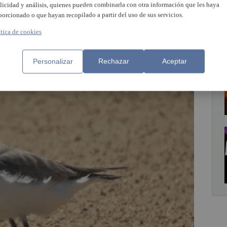
a seguridad de los bañistas.
licidad y análisis, quienes pueden combinarla con otra información que les haya
porcionado o que hayan recopilado a partir del uso de sus servicios.
nto reclamamos una solución que
permita
ítica de cookies
 fauna con la seguridad en nuestra playa
Personalizar
Rechazar
Aceptar