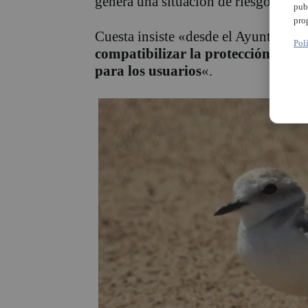
genera una situación de riesgo para l
pub
pro
Cuesta insiste «desde el Ayuntamie
Pol
compatibilizar la protección de la
para los usuarios
«.