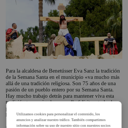
Para la alcaldesa de Benetússer Eva Sanz la tradición
de la Semana Santa en el municipio «va mucho más
allá de una tradición religiosa. Son 75 años de una
pasión de un pueblo entero por su Semana Santa.
Hay mucho trabajo detrás para mantener viva esta
tradición tan arraigada y por ello felicito a todas las
personas que de una forma u otra participan en ella»,
ha comentado Sanz.
Utilizamos cookies para personalizar el contenido, los
anuncios y analizar nuestro tráfico. También compartimos
información sobre su uso de nuestro sitio con nuestros socios