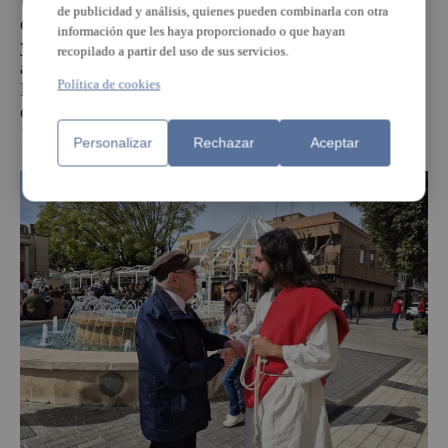
Uno de los momentos emotivos fue encuentro entre
de publicidad y análisis, quienes pueden combinarla con otra
el actor Denis Madrid, que reprsentó a Jesús este año,
información que les haya proporcionado o que hayan
y Vicente Pascual, que representó a Cristo hace 75
recopilado a partir del uso de sus servicios.
años, cuando él tenía 19. Ambos vecinos de
Política de cookies
Benetússer se han conocido hoy y han compartido
experiencias de la representación, que comenzó en
1949 y que año a año ha ido consolidándose.
Personalizar
Rechazar
Aceptar