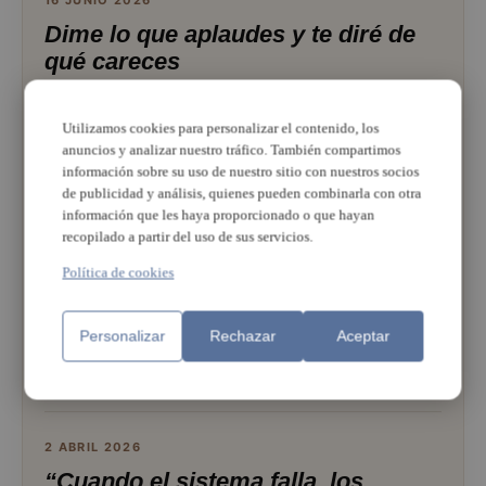
16 JUNIO 2026
Dime lo que aplaudes y te diré de
qué careces
No sé por lo que siento más vergüenza, si por los aplausos
prolongados o los silencios mantenidos
Utilizamos cookies para personalizar el contenido, los
anuncios y analizar nuestro tráfico. También compartimos
información sobre su uso de nuestro sitio con nuestros socios
de publicidad y análisis, quienes pueden combinarla con otra
13 MAYO 2026
información que les haya proporcionado o que hayan
La violencia institucional y otros
recopilado a partir del uso de sus servicios.
dolores
Política de cookies
El informe “Dolor crónico y salud mental” (LIRE, 2025)
alerta la falta de apoyo psicológico en la atención pública
Personalizar
Rechazar
Aceptar
y confirma como se relacionan directamente el dolor, la
ansiedad y la depresión
2 ABRIL 2026
“Cuando el sistema falla, los