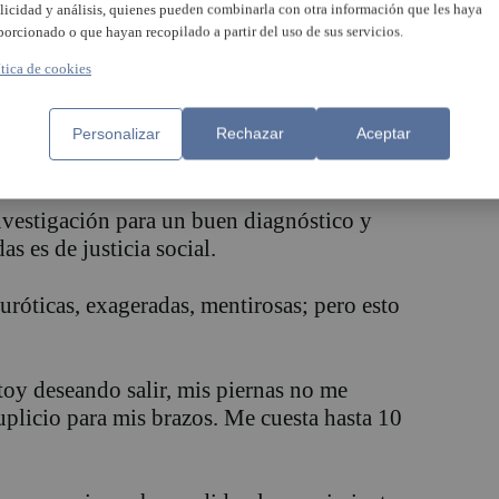
licidad y análisis, quienes pueden combinarla con otra información que les haya
avan y afectan a nuestra vida a nivel
porcionado o que hayan recopilado a partir del uso de sus servicios.
urge aplicar la morbilidad diferencial en la
ítica de cookies
ón.
tiva feminista y de género en el ámbito
Personalizar
Rechazar
Aceptar
ico.
vestigación para un buen diagnóstico y
s es de justicia social.
uróticas, exageradas, mentirosas; pero esto
toy deseando salir, mis piernas no me
suplicio para mis brazos. Me cuesta hasta 10