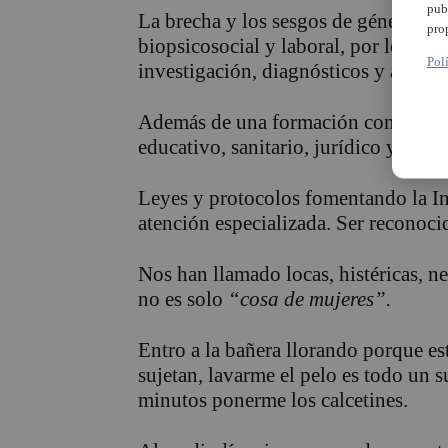
pub
La brecha y los sesgos de género agr
pro
biopsicosocial y laboral, por lo que 
Pol
investigación, diagnósticos y atenci
Además de una formación con perspec
educativo, sanitario, jurídico y polít
Leyes y protocolos fomentando la In
atención especializada. Ser reconocida
Nos han llamado locas, histéricas, ne
no es solo
“cosa de mujeres”.
Entro a la bañera llorando porque es
sujetan, lavarme el pelo es todo un 
minutos ponerme los calcetines.