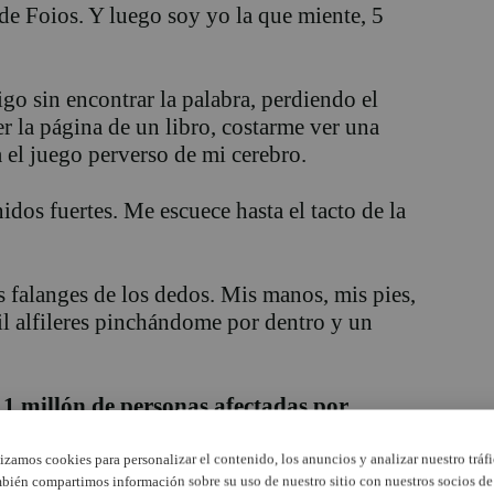
de Foios. Y luego soy yo la que miente, 5
 sin encontrar la palabra, perdiendo el
eer la página de un libro, costarme ver una
 el juego perverso de mi cerebro.
idos fuertes. Me escuece hasta el tacto de la
s falanges de los dedos. Mis manos, mis pies,
il alfileres pinchándome por dentro y un
 1 millón de personas afectadas por
osticadas.
Por cada 20 mujeres afecta a 1
lizamos cookies para personalizar el contenido, los anuncios y analizar nuestro tráfi
bién compartimos información sobre su uso de nuestro sitio con nuestros socios de