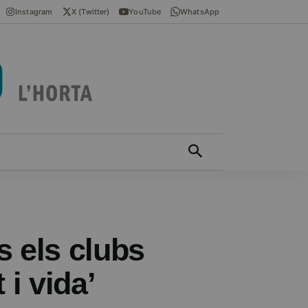
Instagram
X (Twitter)
YouTube
WhatsApp
ÍCIES EN VALENCIÀ
MÁS
s els clubs
 i vida’