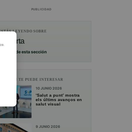
PUBLICIDAD
ESTÁS LEYENDO SOBRE
Paiporta
co.
Ver más de esta sección
TAMBIÉN TE PUEDE INTERESAR
10 JUNIO 2026
‘Salut a punt’ mostra
els últims avanços en
salut visual
9 JUNIO 2026