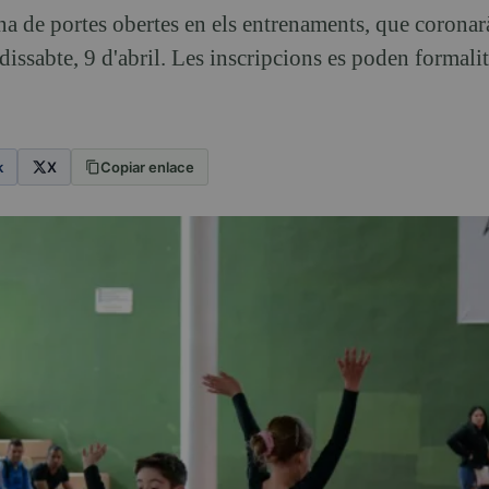
na de portes obertes en els entrenaments, que corona
issabte, 9 d'abril. Les inscripcions es poden formalitz
k
X
Copiar enlace