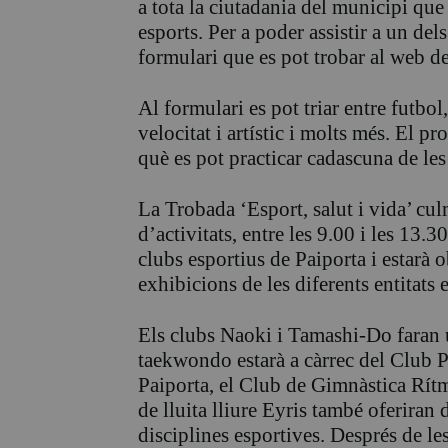
a tota la ciutadania del municipi que
esports. Per a poder assistir a un de
formulari que es pot trobar al web d
Al formulari es pot triar entre futbol
velocitat i artístic i molts més. El pr
què es pot practicar cadascuna de les
La Trobada ‘Esport, salut i vida’ cul
d’activitats, entre les 9.00 i les 13.
clubs esportius de Paiporta i estarà 
exhibicions de les diferents entitats 
Els clubs Naoki i Tamashi-Do faran u
taekwondo estarà a càrrec del Club P
Paiporta, el Club de Gimnàstica Rítmi
de lluita lliure Eyris també oferiran
disciplines esportives. Després de l