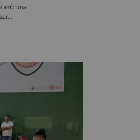
rà amb una
ar...