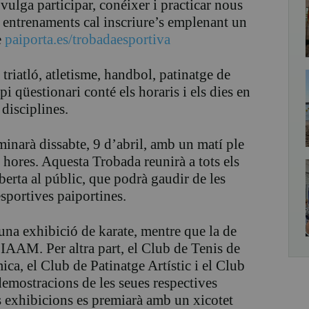
 vulga participar, conéixer i practicar nous
ls entrenaments cal inscriure’s emplenant un
e
paiporta.es/trobadaesportiva
, triatló, atletisme, handbol, patinatge de
opi qüestionari conté els horaris i els dies en
 disciplines.
minarà dissabte, 9 d’abril, amb un matí ple
30 hores. Aquesta Trobada reunirà a tots els
oberta al públic, que podrà gaudir de les
esportives paiportines.
na exhibició de karate, mentre que la de
IAAM. Per altra part, el Club de Tenis de
ca, el Club de Patinatge Artístic i el Club
 demostracions de les seues respectives
es exhibicions es premiarà amb un xicotet