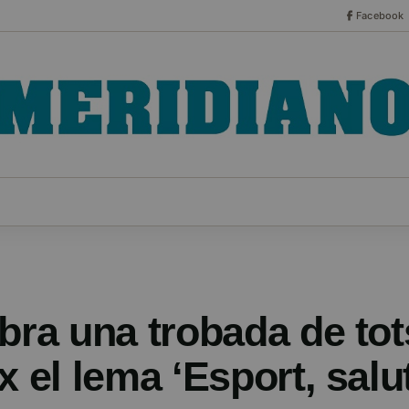
Facebook
CO
ESPECIALES
SERIES
HEMEROTECA
NOT
bra una trobada de tot
 el lema ‘Esport, salut