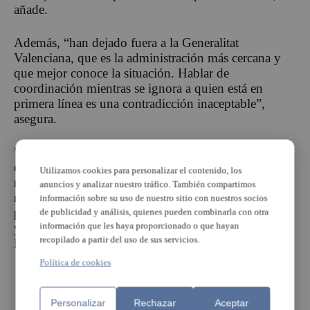
añade.
Además, “han dejado fuera a la Generalitat
Valenciana, que es la administración más cercana y
que mejor conoce la situación. Hablar de
coordinación mientras se ignora a quien está en
primera línea es una contradicción inaceptable”,
asegura.
”Los ayuntamientos no podemos asumir solos esta
crisis. Necesitamos liquidez y recursos inmediatos,
Utilizamos cookies para personalizar el contenido, los
no fotos ni discursos. Xirivella, como el resto de
anuncios y analizar nuestro tráfico. También compartimos
municipios afectados, necesita hechos, no
información sobre su uso de nuestro sitio con nuestros socios
propaganda. Seguiremos exigiendo soluciones reales
de publicidad y análisis, quienes pueden combinarla con otra
información que les haya proporcionado o que hayan
y urgentes. Nuestros vecinos lo merecen”, concluye
recopilado a partir del uso de sus servicios.
Bartual.
Política de cookies
Personalizar
Rechazar
Aceptar