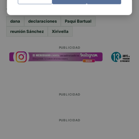
TEMAS
dana
declaraciones
Paqui Bartual
reunión Sánchez
Xirivella
PUBLICIDAD
PUBLICIDAD
PUBLICIDAD