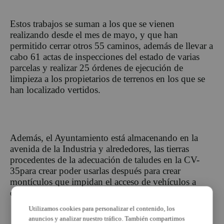
Estos trabajos se suman a los que se vienen
realizando desde el mes de mayo, y que han
permitido cerrar otros 55 caminos, además de llevar a
cabo 61 actas de inspecciones del estado de varias
parcelas y realizar 25 órdenes de ejecución de
limpieza a los propietarios de terrenos en los que se
han localizado vertidos.
Además, el Ayuntamiento está almacenando en la
avenida de la Industria y alrededores, las tierras
procedentes de la adecuación de taludes en la CV-
35para crear poder usarlas después para crear
montículos que impidan el acceso de vehículos a
otras partidas y parcelas del municipio.
Utilizamos cookies para personalizar el contenido, los
anuncios y analizar nuestro tráfico. También compartimos