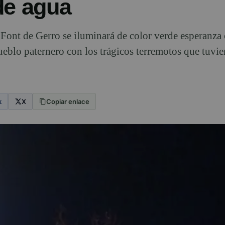
de agua
 Font de Gerro se iluminará de color verde esperanz
eblo paternero con los trágicos terremotos que tuvier
k
X
Copiar enlace