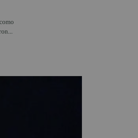
a como
on...