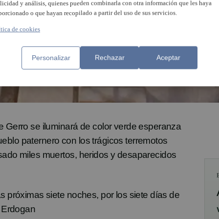
licidad y análisis, quienes pueden combinarla con otra información que les haya
porcionado o que hayan recopilado a partir del uso de sus servicios.
ítica de cookies
Personalizar
Rechazar
Aceptar
e Gerro se iluminará de color verde esperanza
blo paternero con los trágicos terremotos
usado miles muertos, heridos y desaparecidos
s próximas siete noches, por los siete días de
o Erdogan