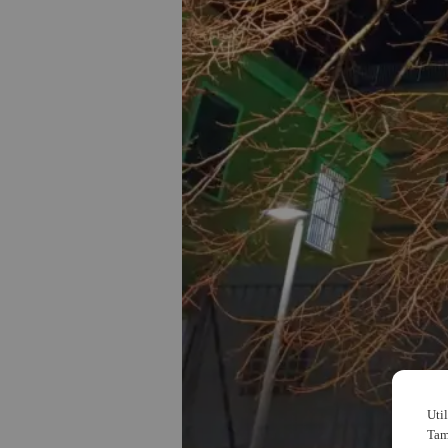
Uti
Tam