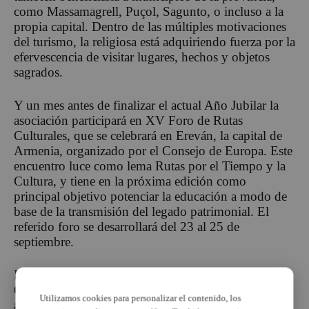
como Massamagrell, Puçol, Sagunto, o incluso a la
propia capital. Dentro de las múltiples motivaciones
del turismo, la religiosa está adquiriendo fuerza por la
efervescencia de visitar lugares, hechos y objetos
sagrados.
Y un mes antes de finalizar el actual Año Jubilar la
asociación participará en XV Foro de Rutas
Culturales, que se celebrará en Ereván, la capital de
Armenia, organizado por el Consejo de Europa. Este
encuentro luce como lema Rutas por el Tiempo y la
Cultura, y tiene en la próxima edición como
principal objetivo potenciar la educación a modo de
base de la transmisión del legado patrimonial. El
referido foro se desarrollará del 23 al 25 de
septiembre.
Mientras, los peregrinos van llegando poco a poco.
Cuando lo hacen con el pasaporte cuñado, se dirigen
Utilizamos cookies para personalizar el contenido, los
a la propia Asociación Internacional El Camino del