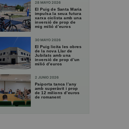
28 MAYO 2026
El Puig de Santa Maria
impulsa la seua futura
xarxa ciclista amb una
inversió de prop de
mig milió d’euros
30 MAYO 2026
El Puig licita les obres
de la nova Llar de
Jubilats amb una
inversió de prop d’un
milió d’euros
2 JUNIO 2026
Paiporta tanca l’any
amb superàvit i prop
de 12 milions d’euros
de romanent