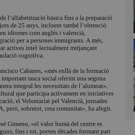
e l’alfabetització bàsica fins a la preparació
majors de 25 anys, incloent també l’obtenció
en idiomes com anglés i valencià,
egració per a persones immigrants. A més,
ar actives intel·lectualment mitjançant
mulació cognitiva.
 Francisco Cabanes, «més enllà de la formació
important tasca social oferint una segona
nera integral les necessitats de l’alumnat».
ural que participa activament en iniciatives
ació, el Voluntariat pel Valencià, jornades
A, però, sobretot, crea comunitat», ha afegit.
José Gimeno, «el valor humà del centre es
lguns, fins i tot, porten dècades formant part