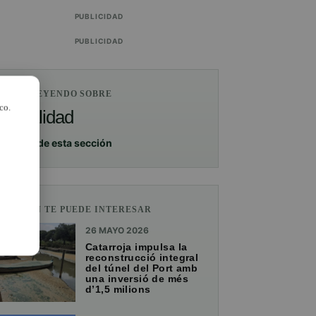
PUBLICIDAD
PUBLICIDAD
ESTÁS LEYENDO SOBRE
co.
Actualidad
Ver más de esta sección
TAMBIÉN TE PUEDE INTERESAR
26 MAYO 2026
Catarroja impulsa la
reconstrucció integral
del túnel del Port amb
una inversió de més
d’1,5 milions