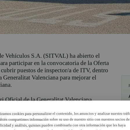
e Vehículos S.A. (SITVAL) ha abierto el
ra participar en la convocatoria de la Oferta
cubrir puestos de inspector/a de ITV, dentro
a Generalitat Valenciana para mejorar el
iana.
i Oficial de la Generalitat Valenciana
 de 73 nuevos trabajadores que permitirán
ITV, entre fijas y móviles, y facilitar la
lizamos cookies para personalizar el contenido, los anuncios y analizar nuestro tráfi
bién compartimos información sobre su uso de nuestro sitio con nuestros socios de
rovisionales en Onda, Segorbe y Torrent.
licidad y análisis, quienes pueden combinarla con otra información que les haya