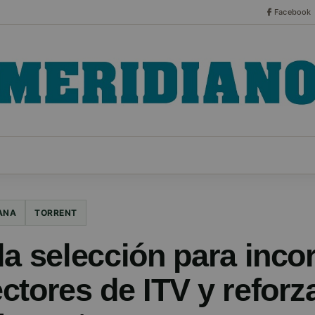
Facebook
CO
ESPECIALES
SERIES
HEMEROTECA
NOT
ANA
TORRENT
la selección para inco
tores de ITV y reforza