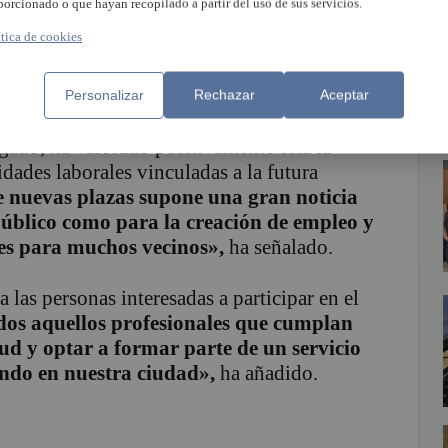
porcionado o que hayan recopilado a partir del uso de sus servicios.
ción contará con dos líneas de inspección y
ítica de cookies
 seis inspectores, convirtiéndose en una de
d operativa dentro del plan de expansión de
Personalizar
Rechazar
Aceptar
gado, ha valorado positivamente esta la
ades laborales vinculadas a la futura
 nuevas plazas supone una gran noticia
 público como para la creación de empleo y
es para muchos vecinos»,
ha señalado.
las personas interesadas a participar en el
os aquellos profesionales que cumplan
itud y optar a formar parte de un servicio
iendo en nuestra ciudad»,
ha añadido.