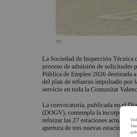
ITV
La Sociedad de Inspección Técnica d
proceso de admisión de solicitudes pa
Pública de Empleo 2026 destinada a 
del plan de refuerzo impulsado por l
servicio en toda la Comunitat Valenc
La convocatoria, publicada en el Diar
(DOGV), contempla la incorporación
reforzar las 27 estaciones actuales de 
Uti
Tam
apertura de tres nuevas estaciones p
pub