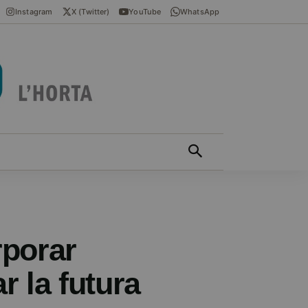
Instagram
X (Twitter)
YouTube
WhatsApp
ÍCIES EN VALENCIÀ
MÁS
rporar
r la futura