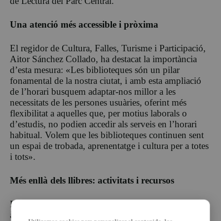
de Lectura del Parc Central.
Una atenció més accessible i pròxima
El regidor de Cultura, Falles, Turisme i Participació,
Aitor Sánchez Collado, ha destacat la importància
d’esta mesura: «Les biblioteques són un pilar
fonamental de la nostra ciutat, i amb esta ampliació
de l’horari busquem adaptar-nos millor a les
necessitats de les persones usuàries, oferint més
flexibilitat a aquelles que, per motius laborals o
d’estudis, no podien accedir als serveis en l’horari
habitual. Volem que les biblioteques continuen sent
un espai de trobada, aprenentatge i cultura per a totes
i tots».
Més enllà dels llibres: activitats i recursos
Les biblioteques de Torrent no sols ofereixen una
àmplia col·lecció de llibres i materials audiovisuals,