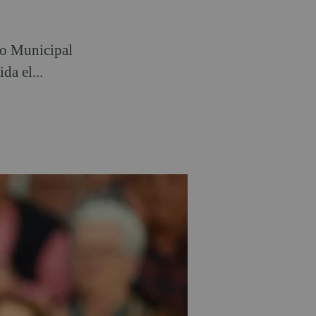
po Municipal
da el...