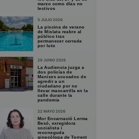
marzo como días no
lectivos
5 JULIO 2026
La piscina de verano
de Mislata reabre al
público tras
permanecer cerrada
por luto
29 JUNIO 2026
La Audiencia juzga a
dos policías de
Manises acusados de
agredir a un
ciudadano por no
llevar mascarrilla en la
calle durante la
pandemia
22 MAYO 2026
Mor Encarnació Lerma
Besó, exregidora
socialista i
reconeguda
ginecòloga de Torrent