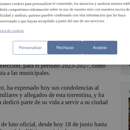
lizamos cookies para personalizar el contenido, los anuncios y analizar nuestro tráfi
bién compartimos información sobre su uso de nuestro sitio con nuestros socios de
fallecimiento de quien fuese concejala del
licidad y análisis, quienes pueden combinarla con otra información que les haya
tamiento durante un periodo de trece años.
porcionado o que hayan recopilado a partir del uso de sus servicios.
ítica de cookies
io de 1973, fue abogada laboralista y política
r la Universidad de Valencia y Máster en
Personalizar
Rechazar
Aceptar
elegida como concejala entre los mandatos de
do 2019-2023, donde ostentó la regidoría
 elección, para el periodo 2023-2027, como
ta a las municipales.
t, ha expresado hoy sus condolencias al
iliares y allegados de esta torrentina, y ha
 dedicó parte de su vida a servir a su ciudad
de luto oficial, desde hoy 18 de junio hasta