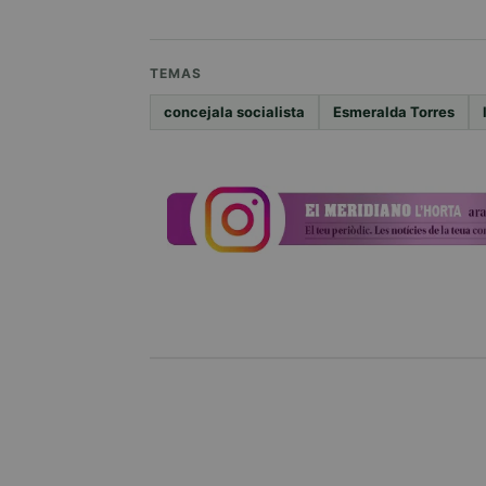
TEMAS
concejala socialista
Esmeralda Torres