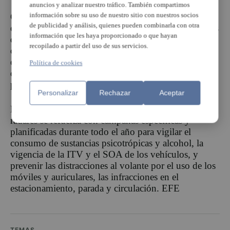
anuncios y analizar nuestro tráfico. También compartimos
información sobre su uso de nuestro sitio con nuestros socios
Carbonell ha afirmado que la seguridad vial, y en
de publicidad y análisis, quienes pueden combinarla con otra
especial la protección de «los actores más vulnerables
información que les haya proporcionado o que hayan
de la movilidad en València, como los peatones,
recopilado a partir del uso de sus servicios.
ciclistas y las personas que se desplazan en patines
eléctricos, así como el refuerzo de la seguridad en la
Política de cookies
circulación de los barrios de la ciudad, es una
prioridad para el actual gobierno municipal».
Personalizar
Rechazar
Aceptar
Esta actuación de la Policía Local mediante los
radares se refuerza con campañas específicas y
planificadas durante todo el año para vigilar el
consumo de sustancias psicotrópicas y alcohol, la
vigencia de la ITV y el SOA de los vehículos, y
prevenir las distracciones al volante por el uso de los
móviles y auriculares, las infracciones en el
estacionamiento, parada y circulación. EFE
TEMAS