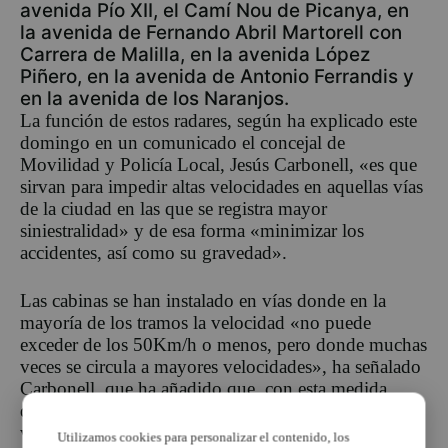
avenida Pío XII, el Camí Nou de Picanya, en
la avenida de Fernando Abril Martorell con
Carrera de Malilla, en la avenida López
Piñero, en la avenida de Antonio Ferrandis y
en la avenida de los Naranjos.
La función de estos radares, según ha explicado este
domingo en un comunicado el concejal de
Movilidad y Policía Local, Jesús Carbonell, «es que
sirvan para impedir altas velocidades en aquellas vías
de la ciudad en las que se registra mayor
siniestralidad» y de esa forma «minimizar los
accidentes, así como su gravedad».
Las cabinas se han instalado en vías donde en la
mayoría de los tramos la velocidad «no puede
exceder de los 50Km/h o menos, pero donde muchas
veces se circula a mayores velocidades», ha señalado
Carbonell, que ha añadido que, con esta medida,
quieren «disuadir a los conductores de que corran al
volante, y así evitar atropellos y accidentes».
Utilizamos cookies para personalizar el contenido, los