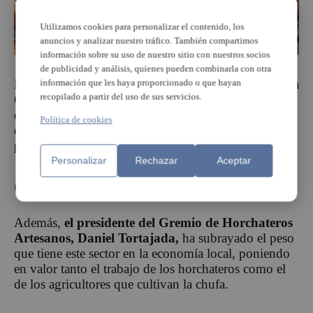
Utilizamos cookies para personalizar el contenido, los
anuncios y analizar nuestro tráfico. También compartimos
información sobre su uso de nuestro sitio con nuestros socios
de publicidad y análisis, quienes pueden combinarla con otra
La programación ha incluido una nueva edición de la
información que les haya proporcionado o que hayan
recopilado a partir del uso de sus servicios.
Orxata Experience
, con visitas guiadas a los
campos de chufa, recorridos por los obradores de
Política de cookies
elaboración y diferentes actividades para acercar al
público el proceso de producción de la horchata.
Personalizar
Rechazar
Aceptar
Gremio de horchateros
Además,
el presidente del Gremio de Horchateros
Artesanos, Daniel Tortajada,
ha subrayado el peso
que tiene este sector en la economía local, poniendo
en valor tanto el trabajo de los horchateros como el
de los agricultores que cultivan la chufa.