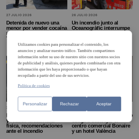
27 JULIO 2026
26 JULIO 2026
Detenida de nuevo una
Un incendio junto al
menor por vender cocaína
Oceanogràfic interrumpe
rosa a otros menores en
la línea de tranvía y el
Torrent
acceso a València por la
V-15
Utilizamos cookies para personalizar el contenido, los
anuncios y analizar nuestro tráfico. También compartimos
información sobre su uso de nuestro sitio con nuestros socios
de publicidad y análisis, quienes pueden combinarla con otra
información que les haya proporcionado o que hayan
recopilado a partir del uso de sus servicios.
Política de cookies
Personalizar
Rechazar
Aceptar
26 JULIO 2026
26 JULIO 2026
Permanecer en interiores
Un incendio ya controlado
y reducir la actividad
obliga a desalojar el
física, recomendaciones
centro comercial Bonaire
ante el incendio
y un hotel València