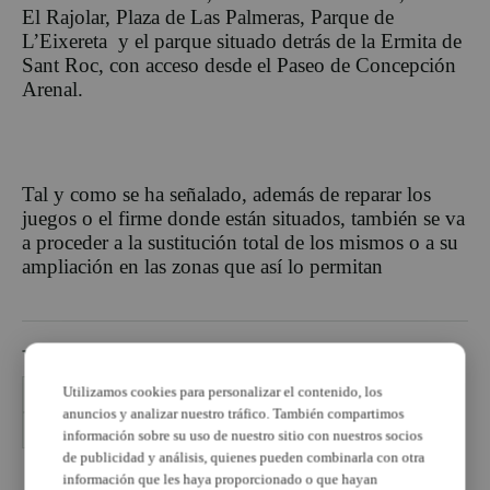
El Rajolar, Plaza de Las Palmeras, Parque de
L’Eixereta y el parque situado detrás de la Ermita de
Sant Roc, con acceso desde el Paseo de Concepción
Arenal.
Tal y como se ha señalado, además de reparar los
juegos o el firme donde están situados, también se va
a proceder a la sustitución total de los mismos o a su
ampliación en las zonas que así lo permitan
TEMAS
Utilizamos cookies para personalizar el contenido, los
Ayuntamiento de Burjassot
Burjassot
obras parques
anuncios y analizar nuestro tráfico. También compartimos
parques infantiles
Rafa García
información sobre su uso de nuestro sitio con nuestros socios
de publicidad y análisis, quienes pueden combinarla con otra
información que les haya proporcionado o que hayan
PUBLICIDAD