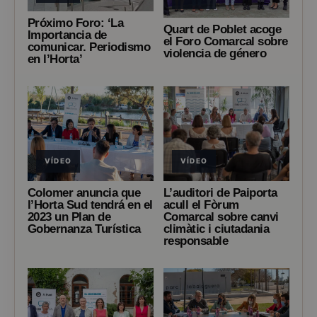
Próximo Foro: ‘La
Quart de Poblet acoge
Importancia de
el Foro Comarcal sobre
comunicar. Periodismo
violencia de género
en l’Horta’
VÍDEO
VÍDEO
Colomer anuncia que
L’auditori de Paiporta
l’Horta Sud tendrá en el
acull el Fòrum
2023 un Plan de
Comarcal sobre canvi
Gobernanza Turística
climàtic i ciutadania
responsable