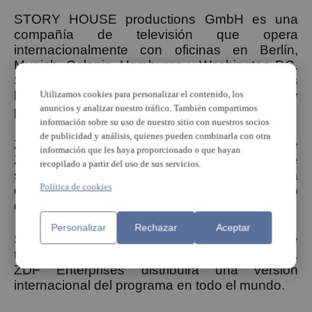
STORY HOUSE productions GmbH es una
compañía de televisión que opera
internacionalmente con oficinas en Berlín,
Munich, Colonia, Hamburgo y Washington DC.
STORY HOUSE está produciendo programas
históricos y de ficción para emisoras públicas y
Utilizamos cookies para personalizar el contenido, los
anuncios y analizar nuestro tráfico. También compartimos
privadas de todo el mundo.
información sobre su uso de nuestro sitio con nuestros socios
de publicidad y análisis, quienes pueden combinarla con otra
ZDFinfo es un canal gratuito, propiedad de
información que les haya proporcionado o que hayan
ZDF, que es la segunda red de televisión de
recopilado a partir del uso de sus servicios.
servicio público alemana. El canal está
Política de cookies
especializado en contenido factual como
documentales, reportajes, reportajes y noticias.
Personalizar
Rechazar
Aceptar
Según nos informan se supone que la serie se
transmitirá en ZDFinfo en el verano de 2020.
ZDF Enterprises distribuirá una versión
internacional del programa en todo el mundo.