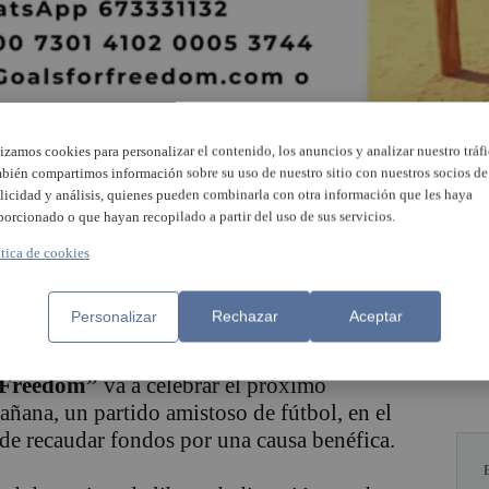
lizamos cookies para personalizar el contenido, los anuncios y analizar nuestro tráfi
bién compartimos información sobre su uso de nuestro sitio con nuestros socios de
licidad y análisis, quienes pueden combinarla con otra información que les haya
porcionado o que hayan recopilado a partir del uso de sus servicios.
ítica de cookies
Personalizar
Rechazar
Aceptar
e la Regidoria d´Esports, y con la
 Freedom”
va a celebrar el próximo
añana, un partido amistoso de fútbol, en el
 de recaudar fondos por una causa benéfica.