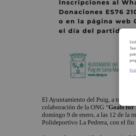
Uti
Tam
pub
pro
Pol
El Ayuntamiento del Puig, a través d
colaboración de la ONG “
Goals for
domingo 9 de enero, a las 12 de la m
Polideportivo La Pedrera, con el fin