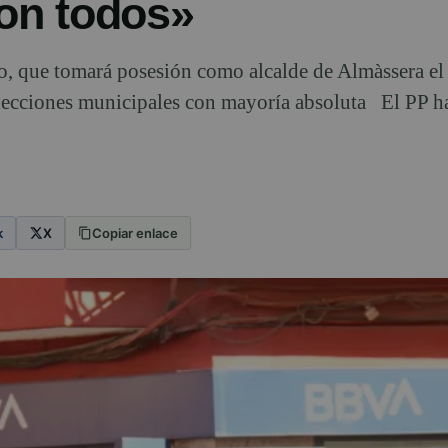
con todos»
so, que tomará posesión como alcalde de Almàssera e
elecciones municipales con mayoría absoluta El PP h
k
X
Copiar enlace