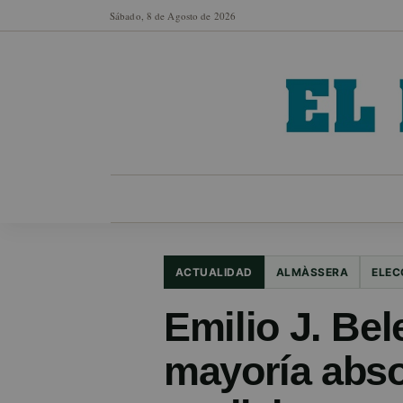
Sábado, 8 de Agosto de 2026
MUNICIPIOS
SECCIONES
EN FO
ACTUALIDAD
ALMÀSSERA
ELEC
Emilio J. Bel
mayoría abso