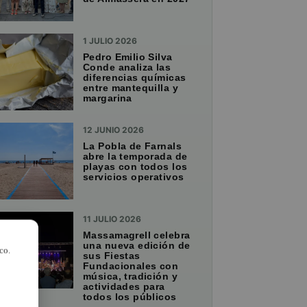
1 JULIO 2026
Pedro Emilio Silva
Conde analiza las
diferencias químicas
entre mantequilla y
margarina
12 JUNIO 2026
La Pobla de Farnals
abre la temporada de
playas con todos los
servicios operativos
11 JULIO 2026
Massamagrell celebra
una nueva edición de
co.
sus Fiestas
Fundacionales con
música, tradición y
actividades para
todos los públicos