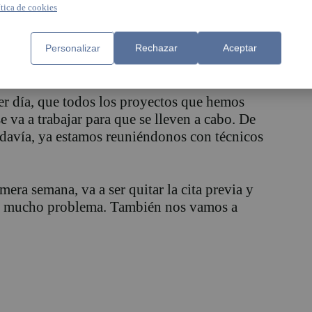
ítica de cookies
Personalizar
Rechazar
Aceptar
nas que han confiado en ustedes?
er día, que todos los proyectos que hemos
e va a trabajar para que se lleven a cabo. De
davía, ya estamos reuniéndonos con técnicos
era semana, va a ser quitar la cita previa y
ndo mucho problema. También nos vamos a