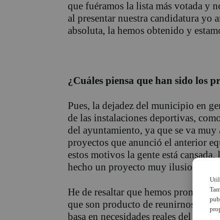
que fuéramos la lista más votada y n
al presentar nuestra candidatura yo 
absoluta, la hemos obtenido y estam
¿Cuáles piensa que han sido los p
Pues, la dejadez del municipio en gen
de las instalaciones deportivas, como 
del ayuntamiento, ya que se va muy 
proyectos que anunció el anterior e
estos motivos la gente está cansada, 
hecho un proyecto muy ilusionante.
Uti
Tam
He de resaltar que hemos prometido c
pub
que son producto de reunirnos con m
pro
basa en necesidades reales del puebl