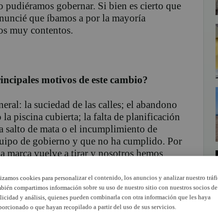
o pudiéramos gobernar. Si bien es cierto que
anuncié que íbamos a por la mayoría
os muy contentos.
rincipales motivos de este cambio?
eral: la suciedad de las calles; el abandono
la piscina cubierta; la falta de planificación
a salto de mata o el incumplimiento de
quipo de gobierno y que no ha cumplido. Por
la marca vuelve a tirar y nosotros hemos
lizamos cookies para personalizar el contenido, los anuncios y analizar nuestro tráfi
bién compartimos información sobre su uso de nuestro sitio con nuestros socios de
osas que se pueden hacer, son viables, y
licidad y análisis, quienes pueden combinarla con otra información que les haya
ucha gente. Al final nuestro programa se
porcionado o que hayan recopilado a partir del uso de sus servicios.
o.