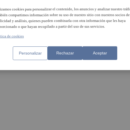
lizamos cookies para personalizar el contenido, los anuncios y analizar nuestro tráfi
Una treintena de imágen
bién compartimos información sobre su uso de nuestro sitio con nuestros socios de
participan en el concurs
#HortaSudPropdeTu
licidad y análisis, quienes pueden combinarla con otra información que les haya
porcionado o que hayan recopilado a partir del uso de sus servicios.
uventud de Benetússer
ítica de cookies
rará su cara más
onsable en un concurso
ráfico sobre el Covid-19
Personalizar
Rechazar
Aceptar