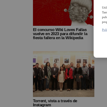
Uti
Tam
pub
pro
El concurso Wiki Loves Fallas
La j
Pol
vuelve en 2023 para difundir la
most
fiesta fallera en la Wikipedia
resp
fotog
Torrent, vista a través de
Instagram