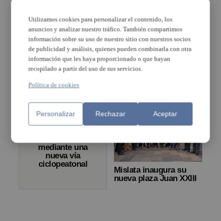
La Generalitat y
Salvador: «El
Fomento
Utilizamos cookies para personalizar el contenido, los
Patricova ha
mantendrán dos
anuncios y analizar nuestro tráfico. También compartimos
evitado la
reuniones para
urbanización de
información sobre su uso de nuestro sitio con nuestros socios
tratar los
más de 3.500
de publicidad y análisis, quienes pueden combinarla con otra
accesos de la
hectáreas de
información que les haya proporcionado o que hayan
AP-7 y el Plan de
suelo inundable»
Cercanías
recopilado a partir del uso de sus servicios.
Política de cookies
Personalizar
Rechazar
Aceptar
La Generalitat
unirá Valencia
con l’Horta Sud
mediante una
nueva vía
ciclopeatonal
Mislata inaugura su
nueva plaza Juan XXIII