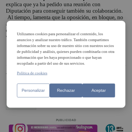
explica que ya ha pedido una reunión con
Diputación para conseguir también su colaboración.
Al tiempo, lamenta que la oposición, en bloque, no
apoyara en el pasado pleno la aprobación del
convenio con ADIF. El PP, Avant y Ciudadanos
Utilizamos cookies para personalizar el contenido, los
vataron en contra y Somos Albal se abstuvo.
anuncios y analizar nuestro tráfico. También compartimos
información sobre su uso de nuestro sitio con nuestros socios
de publicidad y análisis, quienes pueden combinarla con otra
información que les haya proporcionado o que hayan
recopilado a partir del uso de sus servicios.
Política de cookies
TEMAS
ajuntament de Albal
cercanías
estación de albal
Personalizar
Rechazar
Aceptar
Generalitat Valenciana
MªJosé Salvador
Ramón Marí
PUBLICIDAD