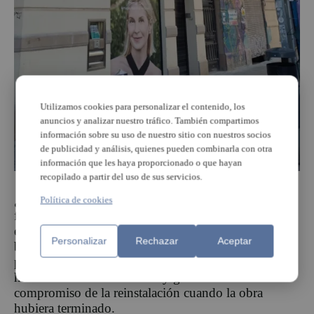
Utilizamos cookies para personalizar el contenido, los
anuncios y analizar nuestro tráfico. También compartimos
información sobre su uso de nuestro sitio con nuestros socios
de publicidad y análisis, quienes pueden combinarla con otra
información que les haya proporcionado o que hayan
recopilado a partir del uso de sus servicios.
¿Y que ocurre con la sirena?
Según explican
Política de cookies
fuentes consistoriales a este diario, «la guarda la
empresa que está llevando a cabo la rehabilitación a
Personalizar
Rechazar
Aceptar
buen recaudo». Técnicos municipales estuvieron
presente en su desmontaje, para asegurar que se
hiciera de manera correcta y garantizar el
compromiso de la reinstalación cuando la obra
hubiera terminado.