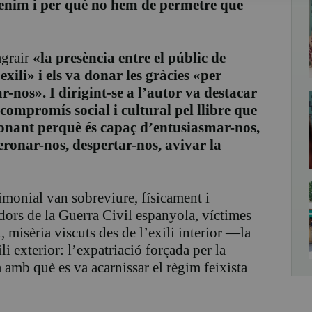
venim i per què no hem de permetre que
agrair
«la presència entre el públic de
xili» i els va donar les gràcies «per
r-nos». I dirigint-se a l’autor va destacar
eu compromís social i cultural pel llibre que
ionant perquè és capaç d’entusiasmar-nos,
eronar-nos, despertar-nos, avivar la
timonial van sobreviure, físicament i
edors de la Guerra Civil espanyola, víctimes
, misèria viscuts des de l’exili interior —la
ili exterior: l’expatriació forçada per la
ja amb què es va acarnissar el règim feixista