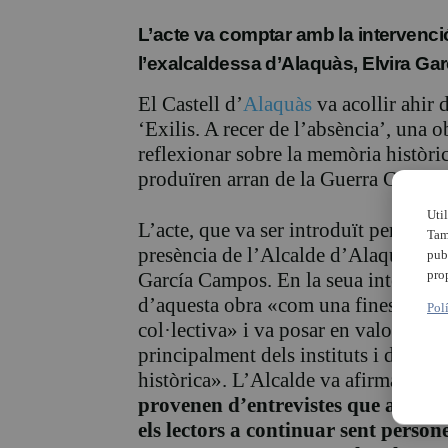
L’acte va comptar amb la intervenció
l’exalcaldessa d’Alaquàs, Elvira Gar
El Castell d’
Alaquàs
va acollir ahir 
‘Exilis. A recer de l’absència’, una 
reflexionar sobre la memòria històri
produïren arran de la Guerra Civil e
Uti
L’acte, que va ser introduït per l’a
Tam
presència de l’Alcalde d’Alaquàs, To
pub
pro
García Campos. En la seua intervenci
d’aquesta obra «com una finestra obe
Pol
col·lectiva» i va posar en valor «la s
principalment dels instituts i del s
històrica». L’Alcalde va afirmar que 
provenen d’entrevistes que aporten 
els lectors a continuar sent person