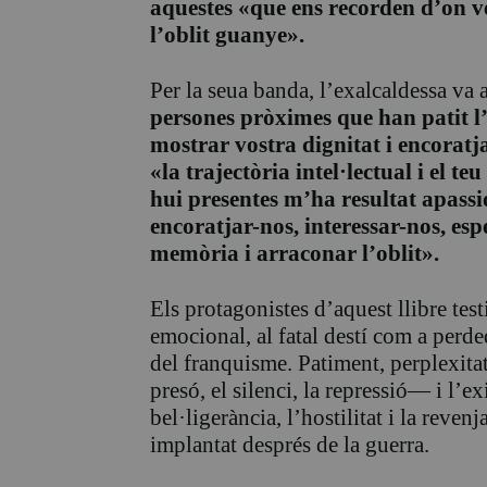
aquestes «que ens recorden d’on 
l’oblit guanye».
Per la seua banda, l’exalcaldessa va 
persones pròximes que han patit l’e
mostrar vostra dignitat i encoratja
«la trajectòria intel·lectual i el t
hui presentes m’ha resultat apass
encoratjar-nos, interessar-nos, esp
memòria i arraconar l’oblit».
Els protagonistes d’aquest llibre tes
emocional, al fatal destí com a perd
del franquisme. Patiment, perplexitat
presó, el silenci, la repressió— i l’ex
bel·ligerància, l’hostilitat i la reven
implantat després de la guerra.