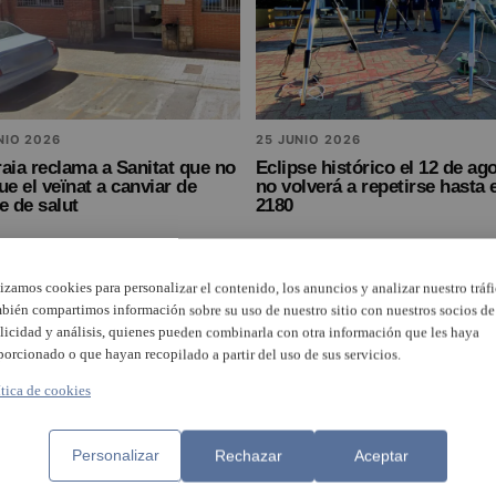
NIO 2026
25 JUNIO 2026
aia reclama a Sanitat que no
Eclipse histórico el 12 de ag
ue el veïnat a canviar de
no volverá a repetirse hasta 
e de salut
2180
lizamos cookies para personalizar el contenido, los anuncios y analizar nuestro tráfi
bién compartimos información sobre su uso de nuestro sitio con nuestros socios de
licidad y análisis, quienes pueden combinarla con otra información que les haya
porcionado o que hayan recopilado a partir del uso de sus servicios.
ítica de cookies
Personalizar
Rechazar
Aceptar