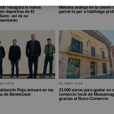
NIO 2026
22 JUNIO 2026
edo inaugura la nueva
Meliana avança en la cessió 
ón deportiva de El
parcel·la per a habitatge prot
iano: así es su
enamiento
NIO 2026
22 JUNIO 2026
bitación Roja actuará en las
23.000 euros para gastar en e
as de Benetússer
comercio local de Massamagr
gracias al Bono Comercio