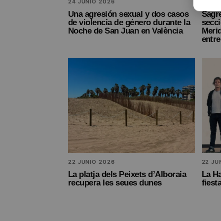
24 JUNIO 2026
24 JU
Una agresión sexual y dos casos
Sagr
de violencia de género durante la
secci
Noche de San Juan en València
Merid
entr
22 JUNIO 2026
22 JU
La platja dels Peixets d’Alboraia
La Ha
recupera les seues dunes
fiest