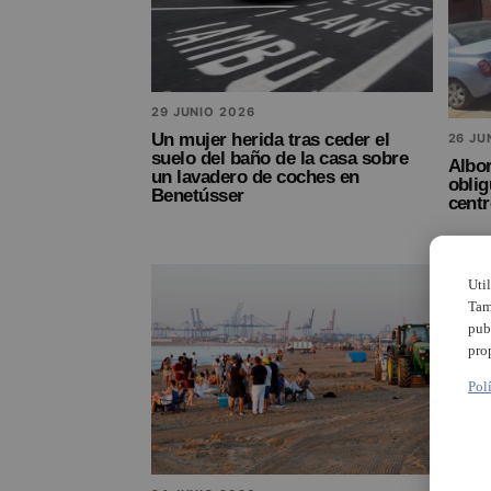
29 JUNIO 2026
Un mujer herida tras ceder el
26 JU
suelo del baño de la casa sobre
Albor
un lavadero de coches en
oblig
Benetússer
centr
Uti
Tam
pub
pro
Pol