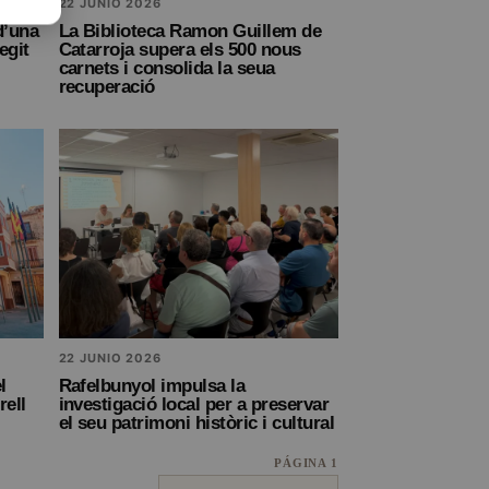
22 JUNIO 2026
d’una
La Biblioteca Ramon Guillem de
egit
Catarroja supera els 500 nous
carnets i consolida la seua
recuperació
22 JUNIO 2026
l
Rafelbunyol impulsa la
ell
investigació local per a preservar
el seu patrimoni històric i cultural
PÁGINA 1