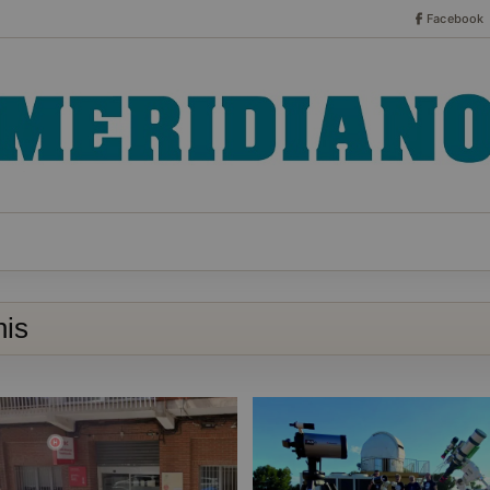
Facebook
CO
ESPECIALES
SERIES
HEMEROTECA
NOT
his