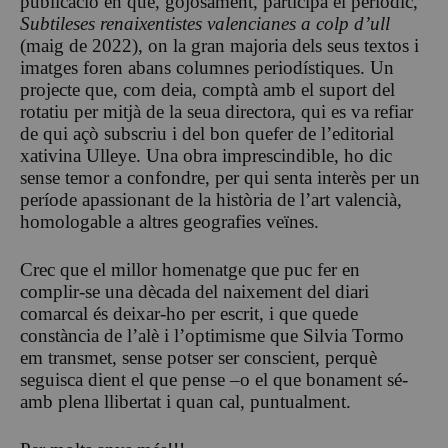
publicació en què, gojosament, participà el periòdic,
Subtileses renaixentistes valencianes a colp d’ull
(maig de 2022), on la gran majoria dels seus textos i
imatges foren abans columnes periodístiques. Un
projecte que, com deia, comptà amb el suport del
rotatiu per mitjà de la seua directora, qui es va refiar
de qui açò subscriu i del bon quefer de l’editorial
xativina Ulleye. Una obra imprescindible, ho dic
sense temor a confondre, per qui senta interès per un
període apassionant de la història de l’art valencià,
homologable a altres geografies veïnes.
Crec que el millor homenatge que puc fer en
complir-se una dècada del naixement del diari
comarcal és deixar-ho per escrit, i que quede
constància de l’alè i l’optimisme que Silvia Tormo
em transmet, sense potser ser conscient, perquè
seguisca dient el que pense –o el que bonament sé-
amb plena llibertat i quan cal, puntualment.