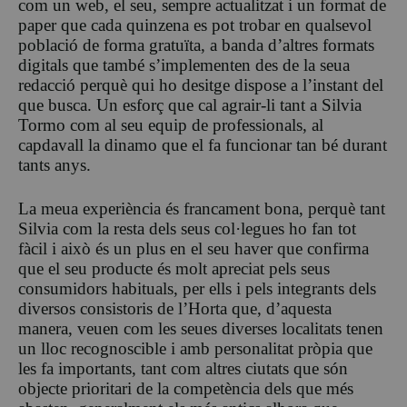
com un web, el seu, sempre actualitzat i un format de
paper que cada quinzena es pot trobar en qualsevol
població de forma gratuïta, a banda d’altres formats
digitals que també s’implementen des de la seua
redacció perquè qui ho desitge dispose a l’instant del
que busca. Un esforç que cal agrair-li tant a Silvia
Tormo com al seu equip de professionals, al
capdavall la dinamo que el fa funcionar tan bé durant
tants anys.
La meua experiència és francament bona, perquè tant
Silvia com la resta dels seus col·legues ho fan tot
fàcil i això és un plus en el seu haver que confirma
que el seu producte és molt apreciat pels seus
consumidors habituals, per ells i pels integrants dels
diversos consistoris de l’Horta que, d’aquesta
manera, veuen com les seues diverses localitats tenen
un lloc recognoscible i amb personalitat pròpia que
les fa importants, tant com altres ciutats que són
objecte prioritari de la competència dels que més